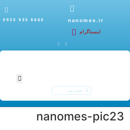
6660 935 0935
nanomes.ir
اینستاگرام
درباره نانو مس
راه اندازی کارگاه نانو مس
مطالب مفید نانو مس
nanomes-pic23